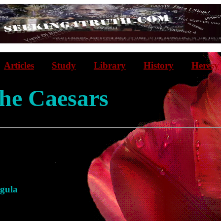
Articles
Study
Library
History
Heresy
the Caesars
igula